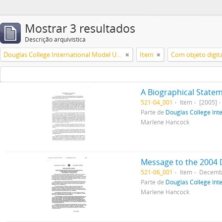
Mostrar 3 resultados
Descrição arquivística
Douglas College International Model United Nations (DOUGIMUN)
Item
Com objeto digita
A Biographical State
521-04_001
Item
[2005]
Parte de
Douglas College In
Marlene Hancock
Message to the 2004 
521-06_001
Item
Decemb
Parte de
Douglas College In
Marlene Hancock