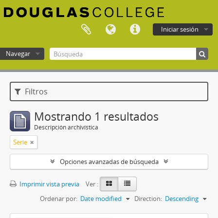
Iniciar sesión
Navegar
Douglas College atom
Filtros
Mostrando 1 resultados
Descripción archivística
Serie
Opciones avanzadas de búsqueda
Imprimir vista previa
Ver :
Ordenar por:
Date modified
Direction:
Descending