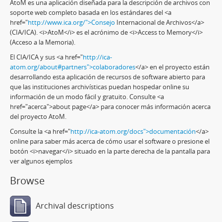
AtoM es una aplicación diseñada para la descripción de archivos con
soporte web completo basada en los estándares del <a
href="
http://www.ica.org/">Consejo
Internacional de Archivos</a>
(CIA/ICA). <i>AtoM</i> es el acrónimo de <i>Access to Memory</i>
(Acceso a la Memoria).
El CIA/ICA y sus <a href="
http://ica-
atom.org/about#partners">colaboradores
</a> en el proyecto están
desarrollando esta aplicación de recursos de software abierto para
que las instituciones archivísticas puedan hospedar online su
información de un modo fácil y gratuito. Consulte <a
href="acerca">about page</a> para conocer más información acerca
del proyecto AtoM.
Consulte la <a href="
http://ica-atom.org/docs">documentación
</a>
online para saber más acerca de cómo usar el software o presione el
botón <i>navegar</i> situado en la parte derecha de la pantalla para
ver algunos ejemplos
Browse
Archival descriptions