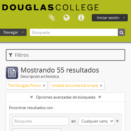
Iniciar sesión
Navegar
Douglas College atom
Filtros
Mostrando 55 resultados
Descripción archivística
The Douglas Pinion
Unidad documental simple
Opciones avanzadas de búsqueda
Encontrar resultados con :
en