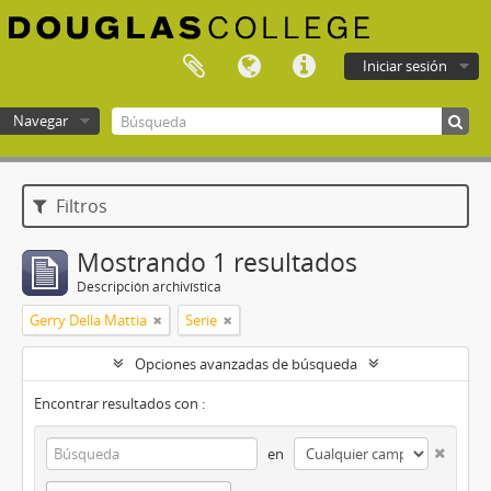
Iniciar sesión
Navegar
Douglas College atom
Filtros
Mostrando 1 resultados
Descripción archivística
Gerry Della Mattia
Serie
Opciones avanzadas de búsqueda
Encontrar resultados con :
en