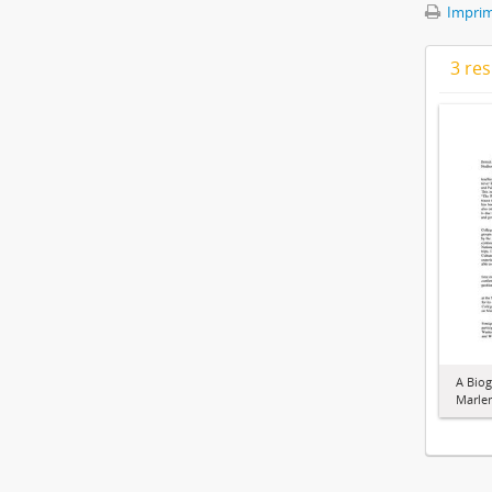
Imprimi
3 res
A Biog
Marle