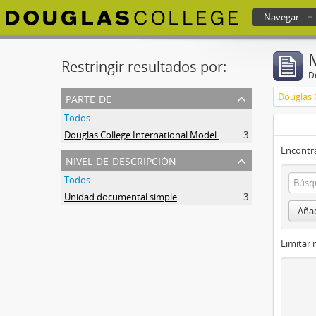
Navegar
Douglas College atom
Restringir resultados por:
De
parte de
Todos
Douglas College International Model United Nations (DOUGIMUN)
3
Encontra
nivel de descripción
Todos
Unidad documental simple
3
Añad
Limitar 