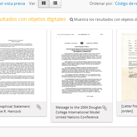
r vista previa
Ver :
Ordenar por:
Código de r
ultados con objetos digitales
Muestra los resultados con objetos di
[Letter f
raphical Statement:
Message to the 2004 Douglas
Jordan]
ne R. Hancock
College International Model
United Nations Conference