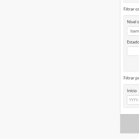
Filtrar 
Nível 
Estado
Filtrar p
Início