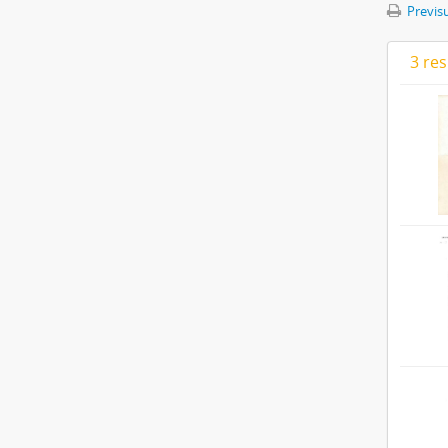
Previsu
3 re