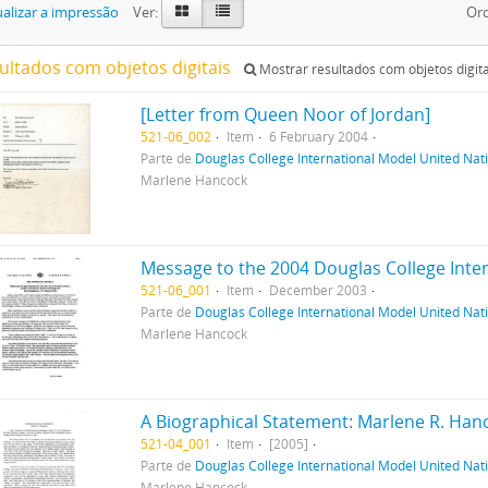
alizar a impressão
Ver:
Ord
sultados com objetos digitais
Mostrar resultados com objetos digita
[Letter from Queen Noor of Jordan]
521-06_002
Item
6 February 2004
Parte de
Douglas College International Model United N
Marlene Hancock
Message to the 2004 Douglas College Inte
521-06_001
Item
December 2003
Parte de
Douglas College International Model United N
Marlene Hancock
A Biographical Statement: Marlene R. Han
521-04_001
Item
[2005]
Parte de
Douglas College International Model United N
Marlene Hancock