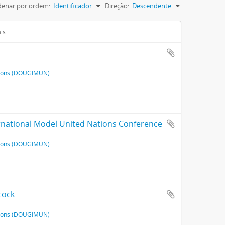
enar por ordem:
Identificador
Direção:
Descendente
is
ations (DOUGIMUN)
rnational Model United Nations Conference
ations (DOUGIMUN)
cock
ations (DOUGIMUN)