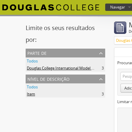
Navegar
Douglas College atom
Limite os seus resultados
D
por:
parte de
Todos
Procurar
Douglas College International Model United Nations (DOUGIMUN)
3
nível de descrição
Todos
Adic
Item
3
Limitar 