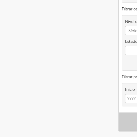
Filtrar 
Nível 
Estado
Filtrar p
Início