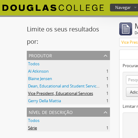
Navegar
Douglas College atom
Limite os seus resultados
D
por:
Vice Pres
produtor
Todos
Procurar
Al Atkinson
1
Blaine Jensen
1
Dean, Educational and Student Services
1
Adic
Vice President, Educational Services
1
Gerry Della Mattia
1
Limitar 
nível de descrição
Todos
Série
1