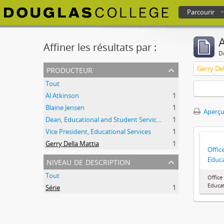
Parcourir
Douglas College atom
A
Affiner les résultats par :
D
producteur
Gerry Del
Tout
Al Atkinson
1
Blaine Jensen
1
Aperçu
Dean, Educational and Student Services
1
Vice President, Educational Services
1
Gerry Della Mattia
1
Offic
niveau de description
Educa
Tout
Office
Educat
Série
1