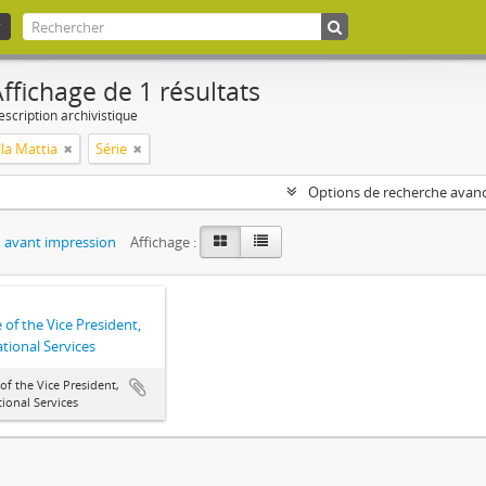
ffichage de 1 résultats
escription archivistique
la Mattia
Série
Options de recherche avan
 avant impression
Affichage :
e of the Vice President,
tional Services
 of the Vice President,
ional Services